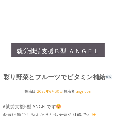
就労継続支援Ｂ型 ＡＮＧＥＬ
彩り野菜とフルーツでビタミン補給
投稿日:
2026年6月30日
投稿者:
angeluser
‎⁦‪#就労支援B型‬⁩ ANGELです
‎今週は過ごしやすそうなお天気の札幌です