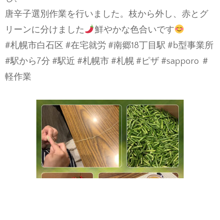
唐辛子選別作業を行いました。枝から外し、赤とグ
リーンに分けました
鮮やかな色合いです
#札幌市白石区 #在宅就労 #南郷18丁目駅 #b型事業所
#駅から7分 #駅近 #札幌市 #札幌 #ピザ #sapporo ＃
軽作業