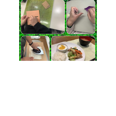
投
晴れて肌寒いですが
皆様元気です
稿