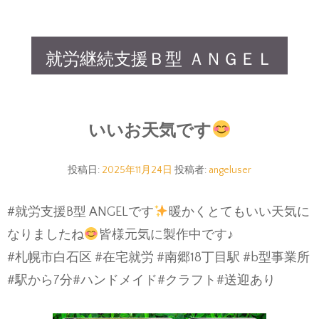
就労継続支援Ｂ型 ＡＮＧＥＬ
いいお天気です
投稿日:
2025年11月24日
投稿者:
angeluser
#就労支援B型 ANGELです
暖かくとてもいい天気に
なりましたね
皆様元気に製作中です♪
#札幌市白石区 #在宅就労 #南郷18丁目駅 #b型事業所
#駅から7分#ハンドメイド#クラフト#送迎あり