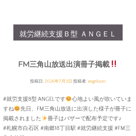
就労継続支援Ｂ型 ＡＮＧＥＬ
FM三角山放送出演冊子掲載
投稿日:
2026年7月3日
投稿者:
angeluser
#就労支援B型 ANGELです
心地よい風が吹いていま
すね
先日、FM三角山放送に出演した様子が冊子に
掲載されました
冊子はバザーで配布予定です♪
#札幌市白石区 #南郷18丁目駅 #就労継続支援 #FM三