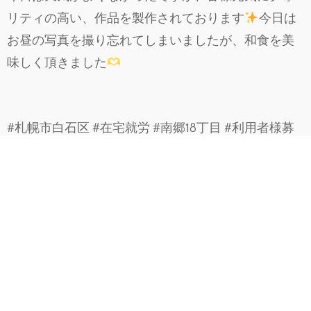
リティの高い、作品を製作されております
今日は
お昼の写真を撮り忘れてしまいましたが、和食を美
味しく頂きました
#札幌市白石区 #在宅就労 #南郷18丁目 #利用者様募
集中 #編み物 #ハンドメイド #軽作業
menu
ご飯、海苔のお味噌汁、タコのお刺身、筑前
煮、黒豆、たけのこの煮物