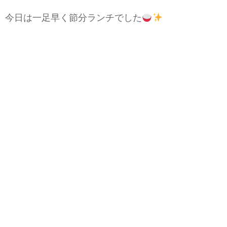
今日は一足早く節分ランチでした
明日は地下鉄白石駅にてバザーです
可愛いパラコードアクセサリーや刺し子が完成して
います
#札幌市白石区 #南郷18丁目 #在宅就労 #送迎無料
#DINERJOINTCLAP #利用者様募集中
menu
太巻（納豆、たくあん、かっぱ）、つみれ汁