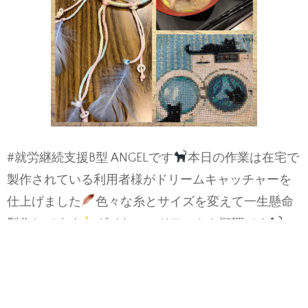
#就労継続支援B型 ANGELです
本日の作業は在宅で
製作されている利用者様がドリームキャッチャーを
仕上げました
色々な糸とサイズを変えて一生懸命
製作してます
ダイヤモンドアートも順調です
#札幌市白石区 #在宅就労 #南郷18丁目 #利用者様募
集中 #ハンドメイド
menu
豚汁、お稲荷寿司