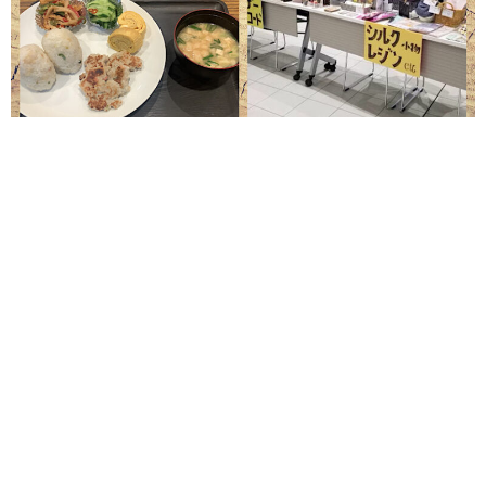
#就労継続支援Ｂ型 ANGELです
本日は白石区複合庁舎にてバザー出店しております
お近くの方は是非お越しくださいませ✌
お留守番
チームはお昼食べて次回出店の準備しておりますよ
#在宅就労 #白石区 #南郷18丁目 #送迎無料 #
豊平区 #清田区 #札幌 #厚別区 #白石複合庁舎