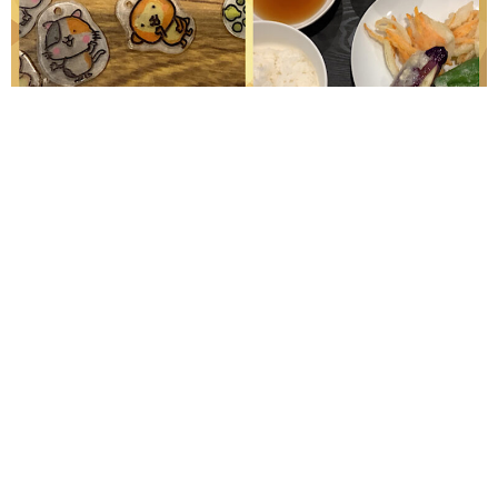
#就労継続支援B型 ANGELです
本日は1日雨です
お昼はANGEL農園で採れた野菜で天ぷらでした
サクサクで美味しかったですよー✌
マスクチャームも
金具難しいけど順調に製作
午後からも元気に乗り切ろうね
#在宅就労 #自宅で仕事 #南郷18丁目 #送迎無料 #豊
平 #清田 #厚別 #白石 #作業所 #プラ板