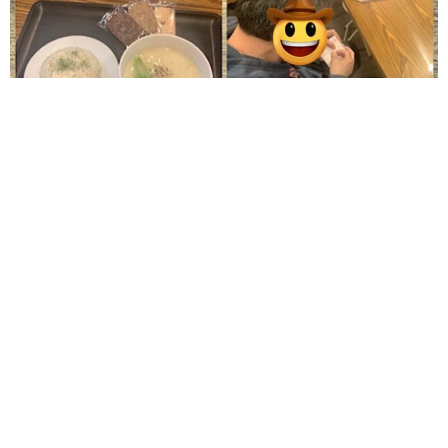
在宅ワークのM様が製作されたネイル
を包装♫
刺し子にキャラメル包装と、皆様集中して作業され
ています✌️
明日は恒例の #白石区複合庁舎でバザー
お待ちし
ています
#在宅就労 #自宅で仕事 #南郷18丁目 #送迎無料 #豊
平 #清田 #厚別 #白石
#作業所 #ハンドメイド