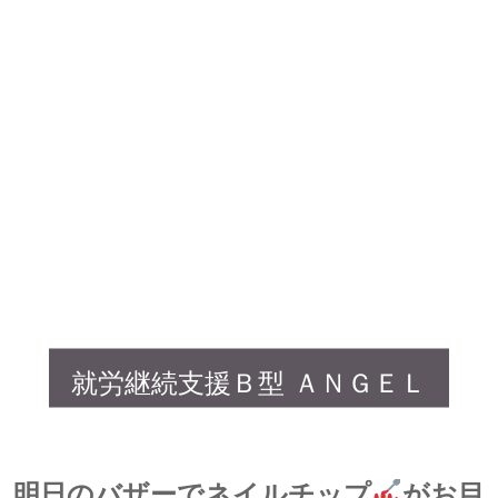
就労継続支援Ｂ型 ＡＮＧＥＬ
明日のバザーでネイルチップ
がお目