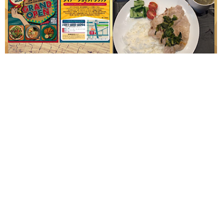
#就労継続支援B型 ANGELです
新規openに向けて
の準備に大忙し
製作チームはビックシュシュが完
成✌
束ねると可愛い
午後もゆっくり作業ですよ
menu
豚肉のニラキムチソース仕立て、漬物、スー
プ
#在宅就労 #南郷18丁目 #送迎無料 #作業所 #5月15日
NYスタイルcafe新規オープン利用者様大大大募集