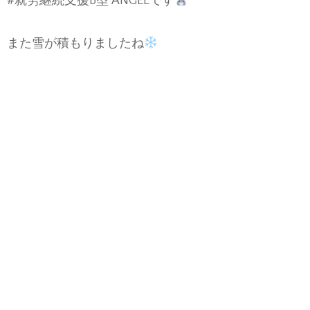
#就労継続支援B型 ANGELです
また雪が積もりましたね
まだまだ寒いですが、春に向けての作品も作ってい
ます
イースターのダイヤモンドアートが出来上がり
午後も頑張りましょう
#札幌市白石区 #在宅就労 #南郷18丁目 #利用者様募
集中 #手芸 #ハンドメイド #革工芸
menu
チキンソテー、りんご