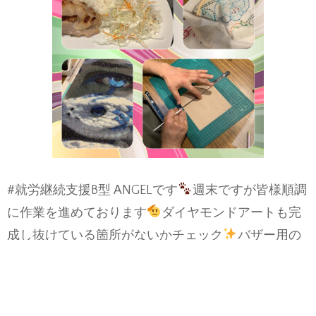
#就労継続支援B型 ANGELです
週末ですが皆様順調
に作業を進めております
ダイヤモンドアートも完
成し抜けている箇所がないかチェック
バザー用の
紙袋も順調です
#白石区 #在宅就労 #南郷18丁目 #
利用者様募集中 #ハンドメイド #手芸 #ダイヤモンド
menu
ガーリックチキンソテー、桃