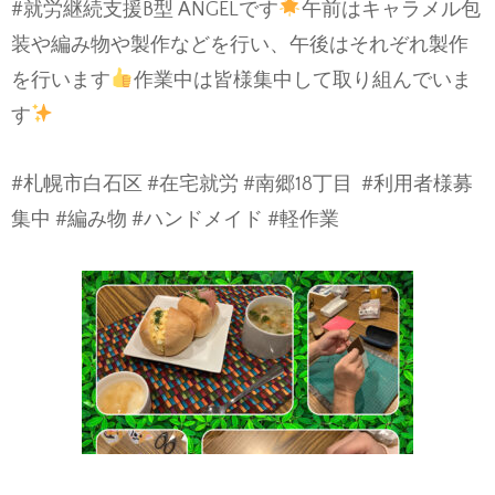
#就労継続支援B型 ANGELです
午前はキャラメル包
装や編み物や製作などを行い、午後はそれぞれ製作
を行います
作業中は皆様集中して取り組んでいま
す
#札幌市白石区 #在宅就労 #南郷18丁目
#利用者様募
集中 #編み物 #ハンドメイド #軽作業