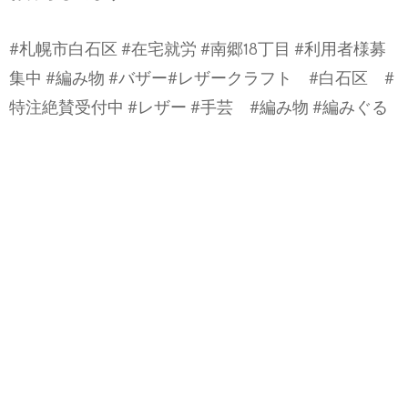
#札幌市白石区 #在宅就労 #南郷18丁目 #利用者様募
集中 #編み物 #バザー#レザークラフト #白石区 #
特注絶賛受付中 #レザー #手芸 #編み物 #編みぐる
み バザー